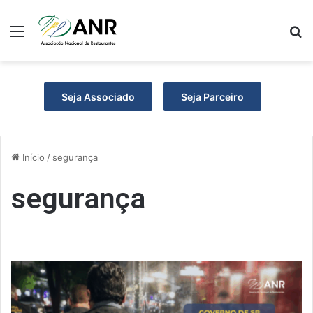
Menu
P
Seja Associado
Seja Parceiro
Início
/
segurança
segurança