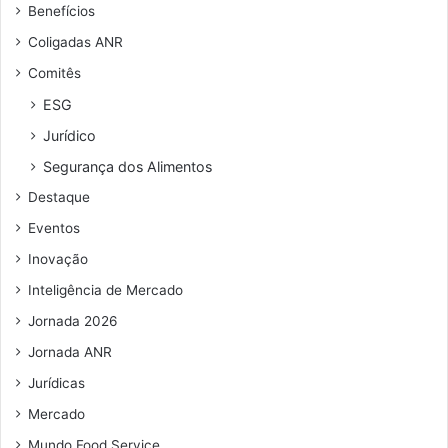
Benefícios
e
n
Coligadas ANR
d
Comitês
e
r
ESG
e
Jurídico
ç
o
Segurança dos Alimentos
d
Destaque
e
e
Eventos
m
Inovação
a
i
Inteligência de Mercado
l
Jornada 2026
Jornada ANR
Jurídicas
Mercado
Mundo Food Service