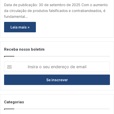
Data de publicação: 30 de setembro de 2025 Com o aumento
da circulação de produtos falsificados e contrabandeados, é
fundamental…
Leia mais »
Receba nosso boletim
I
n
s
i
r
a
o
s
Categorias
e
u