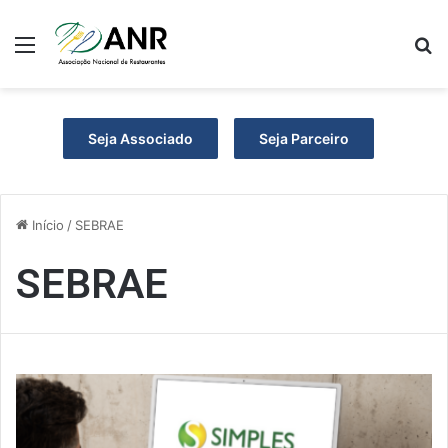
Menu
P
Seja Associado
Seja Parceiro
Início
/
SEBRAE
SEBRAE