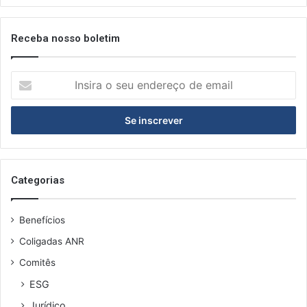
Receba nosso boletim
I
n
s
i
r
a
o
s
Categorias
e
u
Benefícios
e
n
Coligadas ANR
d
Comitês
e
r
ESG
e
Jurídico