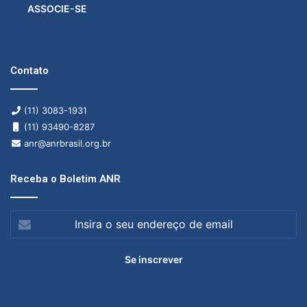
ASSOCIE-SE
Contato
(11) 3083-1931
(11) 93490-8287
anr@anrbrasil.org.br
Receba o Boletim ANR
Insira
o
seu
endereço
de
email