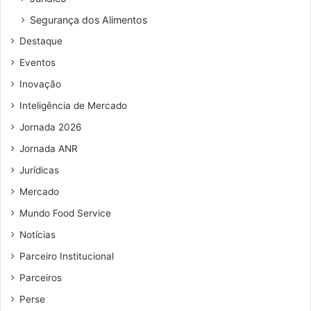
ç
o
Segurança dos Alimentos
d
Destaque
e
e
Eventos
m
Inovação
a
i
Inteligência de Mercado
l
Jornada 2026
Jornada ANR
Jurídicas
Mercado
Mundo Food Service
Notícias
Parceiro Institucional
Parceiros
Perse