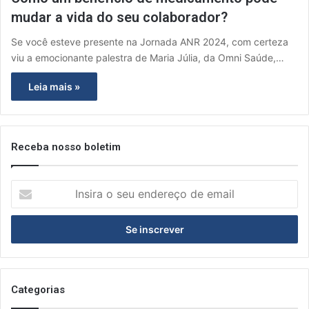
mudar a vida do seu colaborador?
Se você esteve presente na Jornada ANR 2024, com certeza
viu a emocionante palestra de Maria Júlia, da Omni Saúde,…
Leia mais »
Receba nosso boletim
I
n
s
i
r
a
o
s
Categorias
e