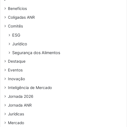
u
Benefícios
e
n
Coligadas ANR
d
Comitês
e
r
ESG
e
Jurídico
ç
o
Segurança dos Alimentos
d
Destaque
e
e
Eventos
m
Inovação
a
i
Inteligência de Mercado
l
Jornada 2026
Jornada ANR
Jurídicas
Mercado