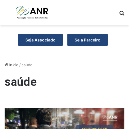
Menu
P
Seja Associado
Seja Parceiro
Início
/
saúde
saúde