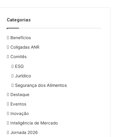
o
s
e
Categorias
u
e
n
Benefícios
d
e
Coligadas ANR
r
Comitês
e
ESG
ç
o
Jurídico
d
Segurança dos Alimentos
e
e
Destaque
m
Eventos
a
i
Inovação
l
Inteligência de Mercado
Jornada 2026