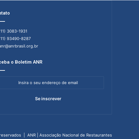
tato
11) 3083-1931
11) 93490-8287
nr@anrbrasil.org.br
eba o Boletim ANR
ra
ereço
il
 reservados | ANR | Associação Nacional de Restaurantes