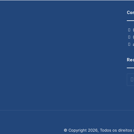
Con
(
(
a
Rec
Insi
o
seu
end
de
ema
© Copyright 2026, Todos os direitos