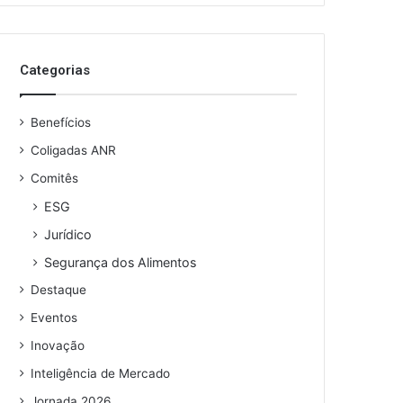
o
s
e
Categorias
u
e
n
Benefícios
d
e
Coligadas ANR
r
Comitês
e
ESG
ç
o
Jurídico
d
Segurança dos Alimentos
e
e
Destaque
m
Eventos
a
i
Inovação
l
Inteligência de Mercado
Jornada 2026