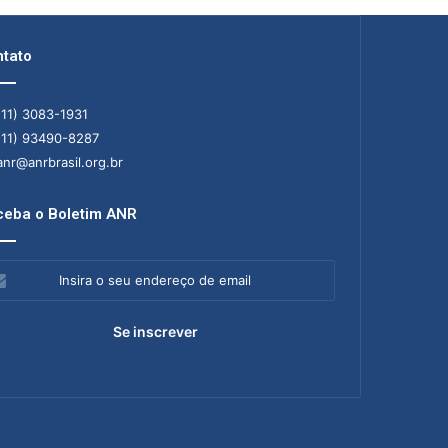
tato
11) 3083-1931
11) 93490-8287
nr@anrbrasil.org.br
eba o Boletim ANR
ra
ereço
il