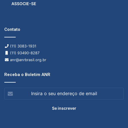
ASSOCIE-SE
Contato
(11) 3083-1931
(11) 93490-8287
anr@anrbrasil.org.br
Receba o Boletim ANR
Insira
o
seu
endereço
de
email