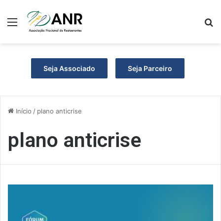
Menu
P
Seja Associado
Seja Parceiro
Início
/
plano anticrise
plano anticrise