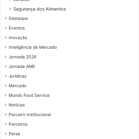
ç
o
Segurança dos Alimentos
d
Destaque
e
e
Eventos
m
Inovação
a
i
Inteligência de Mercado
l
Jornada 2026
Jornada ANR
Jurídicas
Mercado
Mundo Food Service
Notícias
Parceiro Institucional
Parceiros
Perse