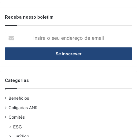
Receba nosso boletim
I
n
s
i
r
a
o
s
Categorias
e
u
Benefícios
e
n
Coligadas ANR
d
Comitês
e
r
ESG
e
Jurídico