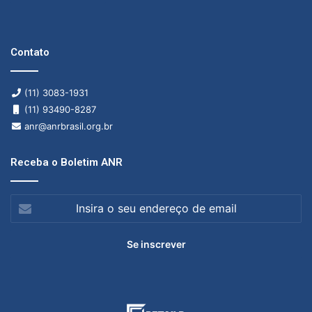
Contato
(11) 3083-1931
(11) 93490-8287
anr@anrbrasil.org.br
Receba o Boletim ANR
Insira
o
seu
endereço
de
email