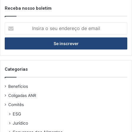
Receba nosso boletim
I
n
s
i
r
a
o
s
Categorias
e
u
Benefícios
e
n
Coligadas ANR
d
Comitês
e
r
ESG
e
Jurídico
ç
o