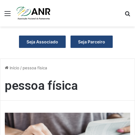
Menu
P
Seja Associado
Seja Parceiro
Início
/
pessoa física
pessoa física