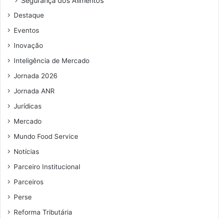
Segurança dos Alimentos
d
Destaque
e
e
Eventos
m
Inovação
a
i
Inteligência de Mercado
l
Jornada 2026
Jornada ANR
Jurídicas
Mercado
Mundo Food Service
Notícias
Parceiro Institucional
Parceiros
Perse
Reforma Tributária