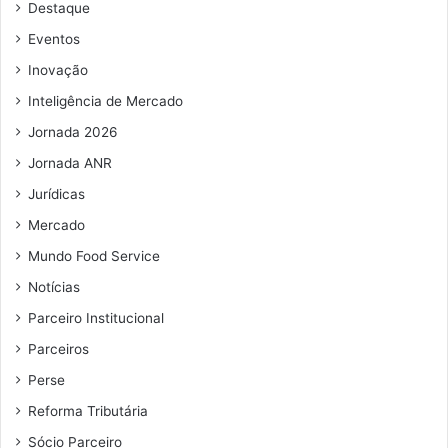
Destaque
e
e
Eventos
m
Inovação
a
i
Inteligência de Mercado
l
Jornada 2026
Jornada ANR
Jurídicas
Mercado
Mundo Food Service
Notícias
Parceiro Institucional
Parceiros
Perse
Reforma Tributária
Sócio Parceiro