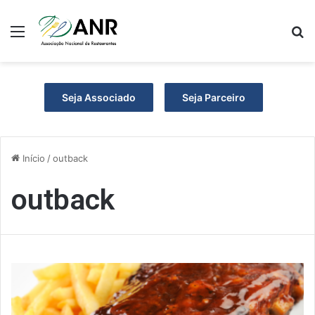
Menu
P
Seja Associado
Seja Parceiro
Início
/
outback
outback