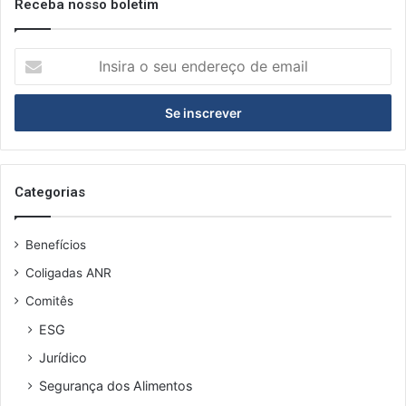
Receba nosso boletim
I
n
s
i
r
a
o
s
Categorias
e
u
Benefícios
e
n
Coligadas ANR
d
Comitês
e
r
ESG
e
Jurídico
ç
o
Segurança dos Alimentos
d