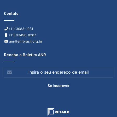
Contato
(11) 3083-1931
(11) 93490-8287
anr@anrbrasil.org.br
Receba o Boletim ANR
Insira
o
seu
endereço
de
email