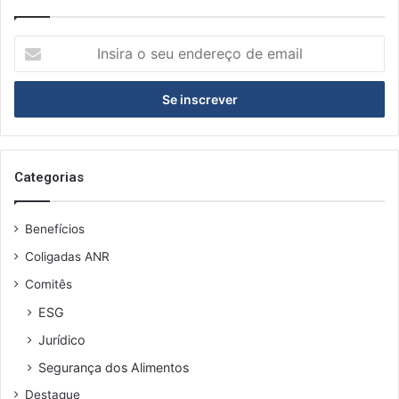
I
n
s
i
r
a
o
s
Categorias
e
u
Benefícios
e
n
Coligadas ANR
d
Comitês
e
r
ESG
e
Jurídico
ç
o
Segurança dos Alimentos
d
Destaque