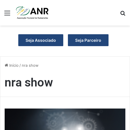
Menu
P
Seja Associado
Seja Parceiro
Início
/
nra show
nra show