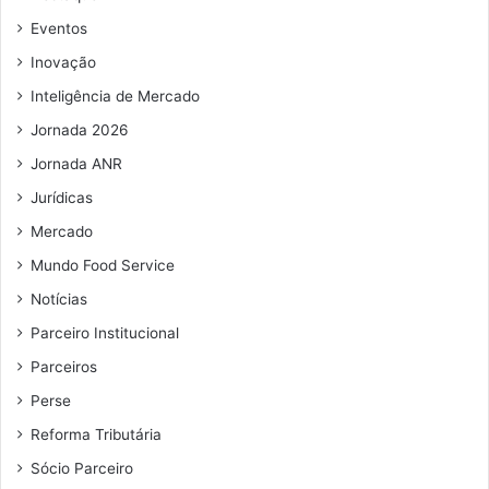
e
e
Eventos
m
Inovação
a
i
Inteligência de Mercado
l
Jornada 2026
Jornada ANR
Jurídicas
Mercado
Mundo Food Service
Notícias
Parceiro Institucional
Parceiros
Perse
Reforma Tributária
Sócio Parceiro