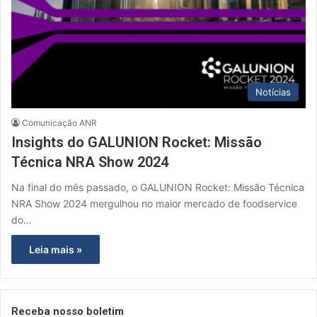
Notícias
Comunicação ANR
Insights do GALUNION Rocket: Missão
Técnica NRA Show 2024
Na final do mês passado, o GALUNION Rocket: Missão Técnica
NRA Show 2024 mergulhou no maior mercado de foodservice
do…
Leia mais »
Receba nosso boletim