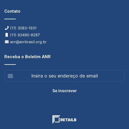
Contato
(11) 3083-1931
(11) 93490-8287
anr@anrbrasil.org.br
Receba o Boletim ANR
Insira
o
seu
endereço
de
email