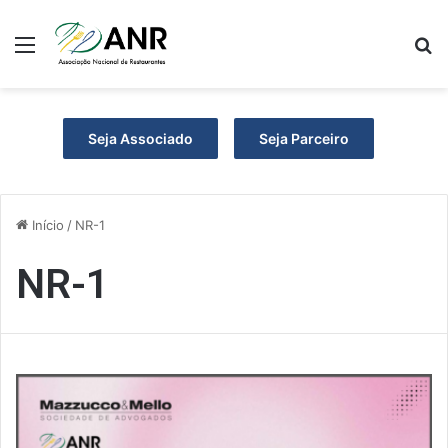
Menu
P
Seja Associado
Seja Parceiro
Início
/
NR-1
NR-1