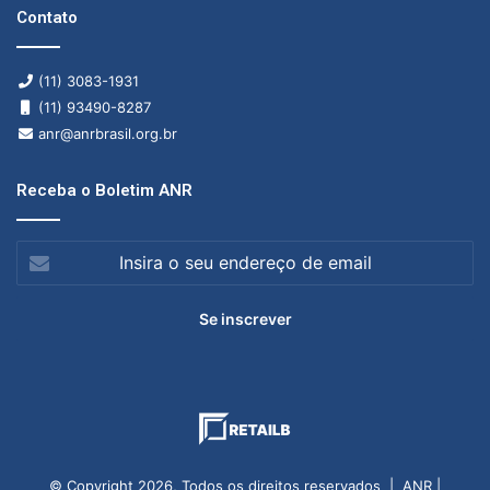
Contato
(11) 3083-1931
(11) 93490-8287
anr@anrbrasil.org.br
Receba o Boletim ANR
Insira
o
seu
endereço
de
email
© Copyright 2026, Todos os direitos reservados | ANR |