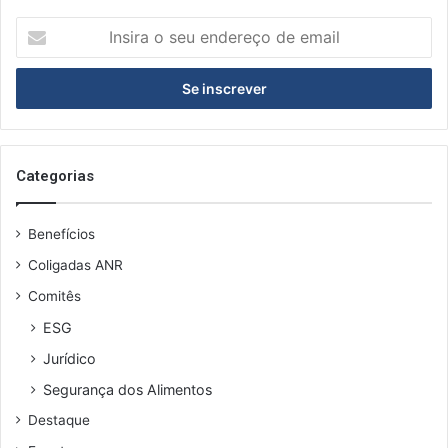
I
n
s
i
r
a
o
s
Categorias
e
u
Benefícios
e
n
Coligadas ANR
d
Comitês
e
r
ESG
e
Jurídico
ç
o
Segurança dos Alimentos
d
Destaque
e
e