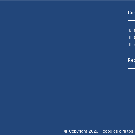
Con
(
(
a
Rec
Insi
o
seu
end
de
ema
© Copyright 2026, Todos os direitos