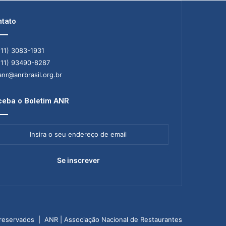
tato
11) 3083-1931
11) 93490-8287
nr@anrbrasil.org.br
eba o Boletim ANR
ra
ereço
il
 reservados | ANR | Associação Nacional de Restaurantes