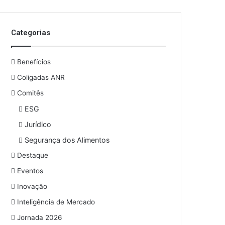
o
s
e
Categorias
u
e
n
Benefícios
d
e
Coligadas ANR
r
Comitês
e
ESG
ç
o
Jurídico
d
Segurança dos Alimentos
e
e
Destaque
m
Eventos
a
i
Inovação
l
Inteligência de Mercado
Jornada 2026