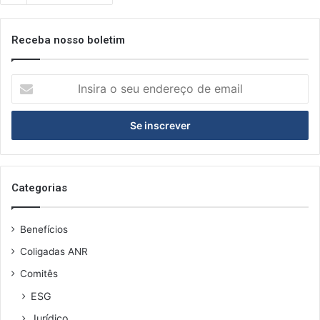
Receba nosso boletim
I
n
s
i
r
a
o
s
Categorias
e
u
Benefícios
e
n
Coligadas ANR
d
Comitês
e
r
ESG
e
Jurídico