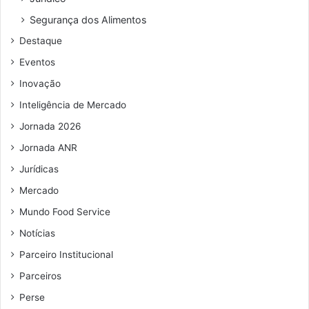
ç
o
Segurança dos Alimentos
d
Destaque
e
e
Eventos
m
Inovação
a
i
Inteligência de Mercado
l
Jornada 2026
Jornada ANR
Jurídicas
Mercado
Mundo Food Service
Notícias
Parceiro Institucional
Parceiros
Perse