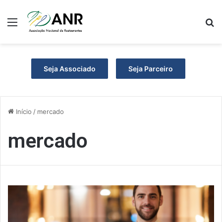
Menu
P
Seja Associado
Seja Parceiro
Início
/
mercado
mercado