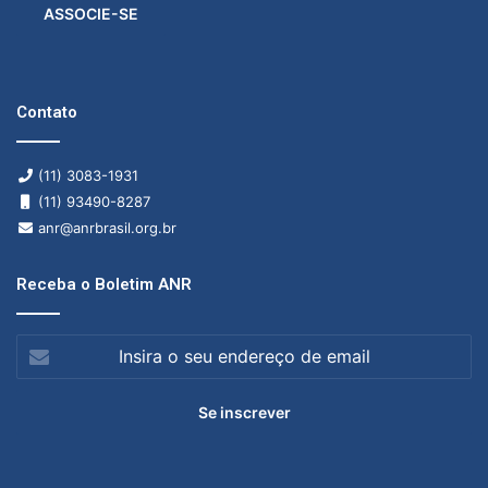
ASSOCIE-SE
Contato
(11) 3083-1931
(11) 93490-8287
anr@anrbrasil.org.br
Receba o Boletim ANR
Insira
o
seu
endereço
de
email