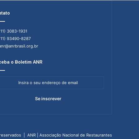
tato
11) 3083-1931
11) 93490-8287
nr@anrbrasil.org.br
eba o Boletim ANR
ra
ereço
il
 reservados | ANR | Associação Nacional de Restaurantes