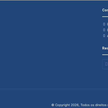
Con
(
(
a
Rec
Insi
o
seu
end
de
ema
© Copyright 2026, Todos os direitos