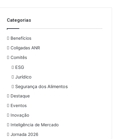
o
s
e
Categorias
u
e
n
Benefícios
d
e
Coligadas ANR
r
Comitês
e
ESG
ç
o
Jurídico
d
Segurança dos Alimentos
e
e
Destaque
m
Eventos
a
i
Inovação
l
Inteligência de Mercado
Jornada 2026