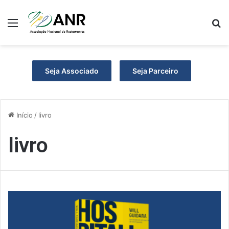
Menu
P
Seja Associado
Seja Parceiro
Início
/
livro
livro