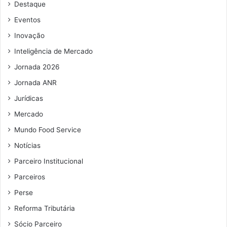
Destaque
e
e
Eventos
m
Inovação
a
i
Inteligência de Mercado
l
Jornada 2026
Jornada ANR
Jurídicas
Mercado
Mundo Food Service
Notícias
Parceiro Institucional
Parceiros
Perse
Reforma Tributária
Sócio Parceiro