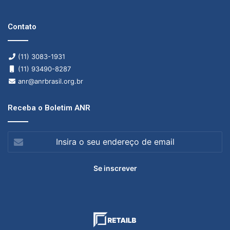
Contato
(11) 3083-1931
(11) 93490-8287
anr@anrbrasil.org.br
Receba o Boletim ANR
Insira
o
seu
endereço
de
email