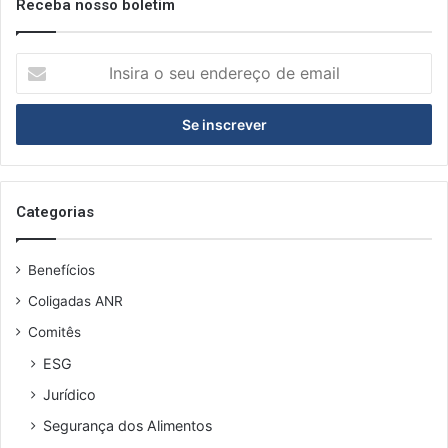
Receba nosso boletim
I
n
s
i
r
a
o
s
Categorias
e
u
Benefícios
e
n
Coligadas ANR
d
Comitês
e
r
ESG
e
Jurídico
ç
o
Segurança dos Alimentos
d