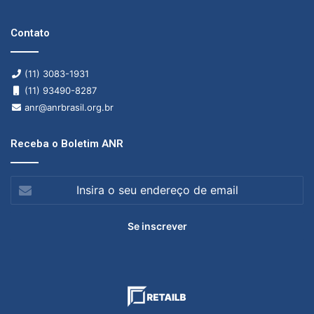
Contato
(11) 3083-1931
(11) 93490-8287
anr@anrbrasil.org.br
Receba o Boletim ANR
Insira
o
seu
endereço
de
email