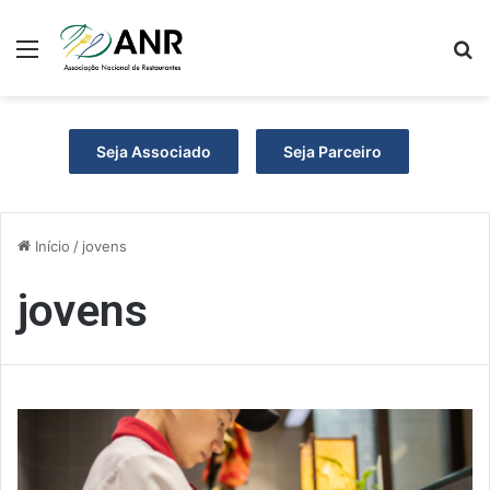
Menu
P
Seja Associado
Seja Parceiro
Início
/
jovens
jovens