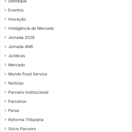
Destaque
e
e
Eventos
m
Inovação
a
i
Inteligência de Mercado
l
Jornada 2026
Jornada ANR
Jurídicas
Mercado
Mundo Food Service
Notícias
Parceiro Institucional
Parceiros
Perse
Reforma Tributária
Sócio Parceiro