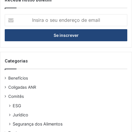
I
n
s
i
r
a
o
s
Categorias
e
u
Benefícios
e
n
Coligadas ANR
d
Comitês
e
r
ESG
e
Jurídico
ç
o
Segurança dos Alimentos
d