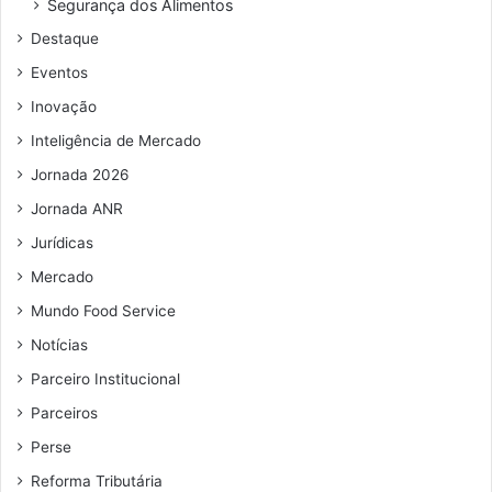
Segurança dos Alimentos
d
Destaque
e
e
Eventos
m
Inovação
a
i
Inteligência de Mercado
l
Jornada 2026
Jornada ANR
Jurídicas
Mercado
Mundo Food Service
Notícias
Parceiro Institucional
Parceiros
Perse
Reforma Tributária