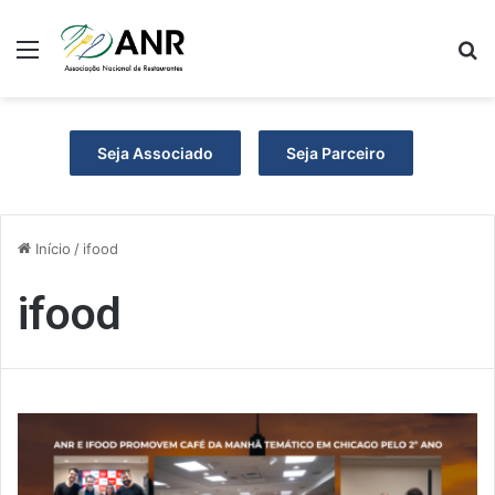
Menu
P
Seja Associado
Seja Parceiro
Início
/
ifood
ifood