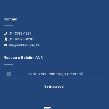
Contato
(11) 3083-1931
(11) 93490-8287
anr@anrbrasil.org.br
Receba o Boletim ANR
Insira
o
seu
endereço
de
email