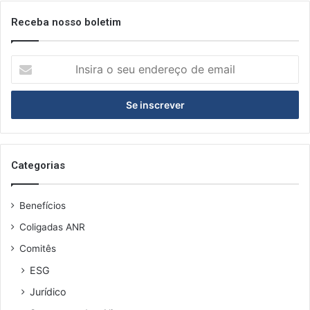
Receba nosso boletim
I
n
s
i
r
a
o
s
Categorias
e
u
Benefícios
e
n
Coligadas ANR
d
Comitês
e
r
ESG
e
Jurídico
ç
o