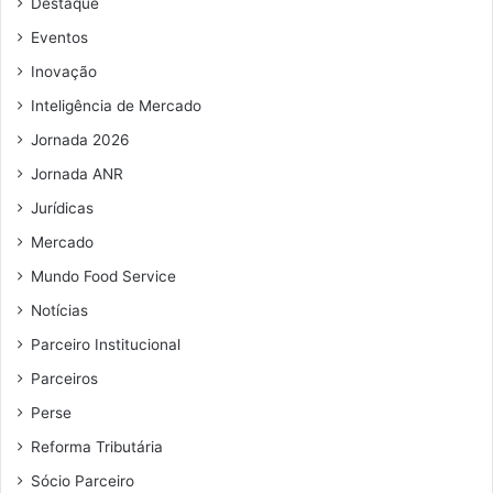
Destaque
e
e
Eventos
m
Inovação
a
i
Inteligência de Mercado
l
Jornada 2026
Jornada ANR
Jurídicas
Mercado
Mundo Food Service
Notícias
Parceiro Institucional
Parceiros
Perse
Reforma Tributária
Sócio Parceiro