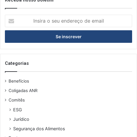
I
n
s
i
r
a
o
s
Categorias
e
u
Benefícios
e
n
Coligadas ANR
d
Comitês
e
r
ESG
e
Jurídico
ç
o
Segurança dos Alimentos
d