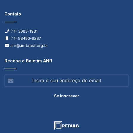
Contato
(11) 3083-1931
(11) 93490-8287
anr@anrbrasil.org.br
Receba o Boletim ANR
Insira
o
seu
endereço
de
email