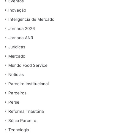
Eventos
m
Inovação
a
i
Inteligência de Mercado
l
Jornada 2026
Jornada ANR
Jurídicas
Mercado
Mundo Food Service
Notícias
Parceiro Institucional
Parceiros
Perse
Reforma Tributária
Sócio Parceiro
Tecnologia