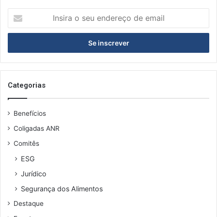
I
n
s
i
r
a
o
s
Categorias
e
u
Benefícios
e
n
Coligadas ANR
d
Comitês
e
r
ESG
e
Jurídico
ç
o
Segurança dos Alimentos
d
Destaque
e
e