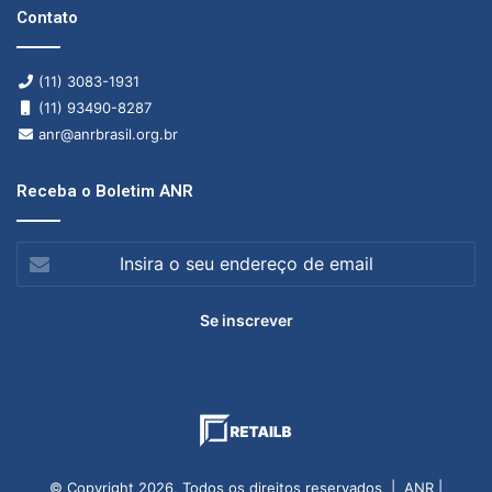
Contato
(11) 3083-1931
(11) 93490-8287
anr@anrbrasil.org.br
Receba o Boletim ANR
Insira
o
seu
endereço
de
email
© Copyright 2026, Todos os direitos reservados | ANR |