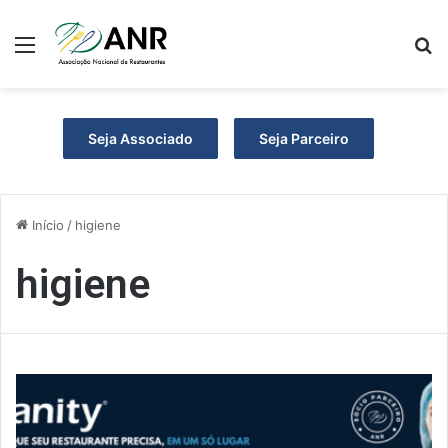
Menu
P
Seja Associado
Seja Parceiro
Início
/
higiene
higiene