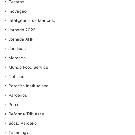
e
Eventos
m
Inovação
a
i
Inteligência de Mercado
l
Jornada 2026
Jornada ANR
Jurídicas
Mercado
Mundo Food Service
Notícias
Parceiro Institucional
Parceiros
Perse
Reforma Tributária
Sócio Parceiro
Tecnologia