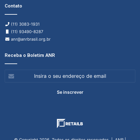
Contato
(11) 3083-1931
(11) 93490-8287
anr@anrbrasil.org.br
Receba o Boletim ANR
Insira
o
seu
endereço
de
email
© Copyright 2026, Todos os direitos reservados | ANR |