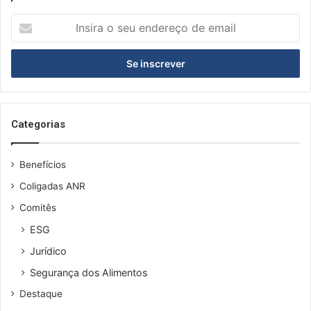
I
n
s
i
r
a
o
s
Categorias
e
u
Benefícios
e
n
Coligadas ANR
d
Comitês
e
r
ESG
e
Jurídico
ç
o
Segurança dos Alimentos
d
Destaque
e