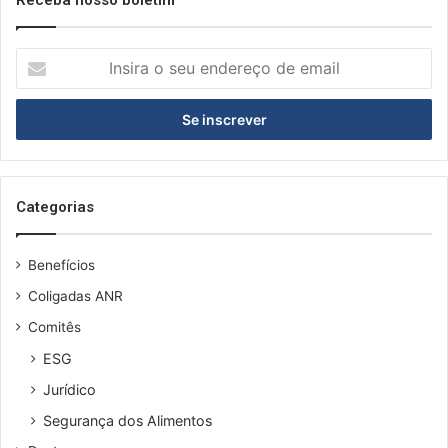
I
n
s
i
r
a
o
s
Categorias
e
u
Benefícios
e
n
Coligadas ANR
d
Comitês
e
r
ESG
e
Jurídico
ç
o
Segurança dos Alimentos
d