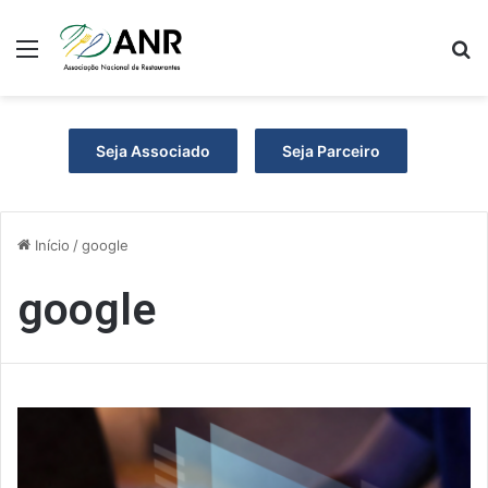
Menu
P
Seja Associado
Seja Parceiro
Início
/
google
google