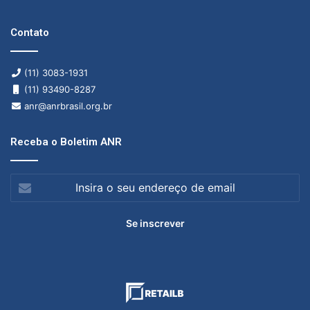
Contato
(11) 3083-1931
(11) 93490-8287
anr@anrbrasil.org.br
Receba o Boletim ANR
Insira
o
seu
endereço
de
email