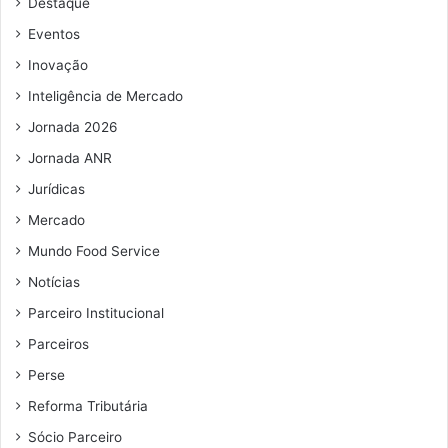
Destaque
e
e
Eventos
m
Inovação
a
i
Inteligência de Mercado
l
Jornada 2026
Jornada ANR
Jurídicas
Mercado
Mundo Food Service
Notícias
Parceiro Institucional
Parceiros
Perse
Reforma Tributária
Sócio Parceiro