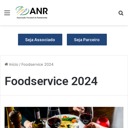
Menu
P
Seja Associado
Seja Parceiro
Início
/
Foodservice 2024
Foodservice 2024