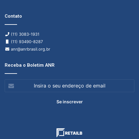
Contato
(11) 3083-1931
(11) 93490-8287
anr@anrbrasil.org.br
Receba o Boletim ANR
Insira
o
seu
endereço
de
email