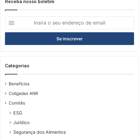
Receba nosso boletim
I
n
s
i
r
a
o
s
Categorias
e
u
Benefícios
e
n
Coligadas ANR
d
Comitês
e
r
ESG
e
Jurídico
ç
o
Segurança dos Alimentos
d