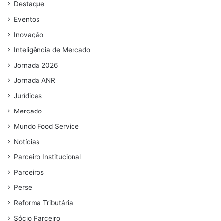
Destaque
e
e
Eventos
m
Inovação
a
i
Inteligência de Mercado
l
Jornada 2026
Jornada ANR
Jurídicas
Mercado
Mundo Food Service
Notícias
Parceiro Institucional
Parceiros
Perse
Reforma Tributária
Sócio Parceiro