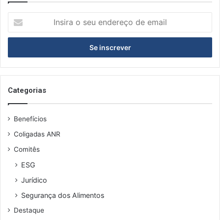
I
n
s
i
r
a
o
s
Categorias
e
u
Benefícios
e
n
Coligadas ANR
d
Comitês
e
r
ESG
e
Jurídico
ç
o
Segurança dos Alimentos
d
Destaque
e