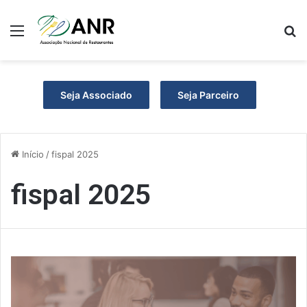
Menu
P
Seja Associado
Seja Parceiro
Início
/
fispal 2025
fispal 2025