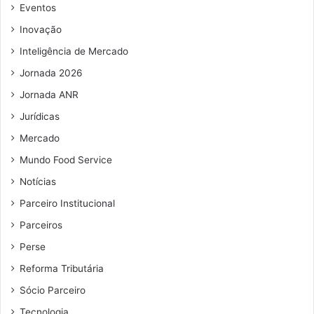
e
Eventos
m
Inovação
a
i
Inteligência de Mercado
l
Jornada 2026
Jornada ANR
Jurídicas
Mercado
Mundo Food Service
Notícias
Parceiro Institucional
Parceiros
Perse
Reforma Tributária
Sócio Parceiro
Tecnologia