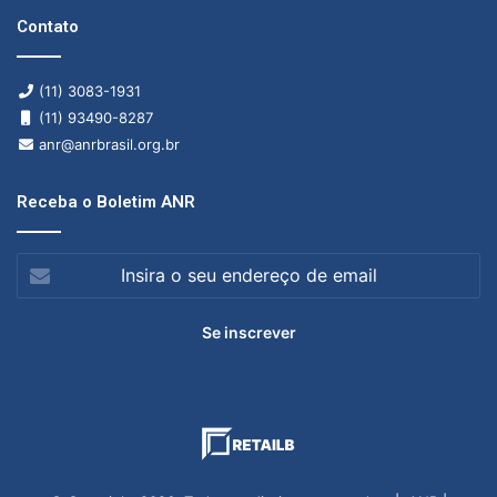
Contato
(11) 3083-1931
(11) 93490-8287
anr@anrbrasil.org.br
Receba o Boletim ANR
Insira
o
seu
endereço
de
email