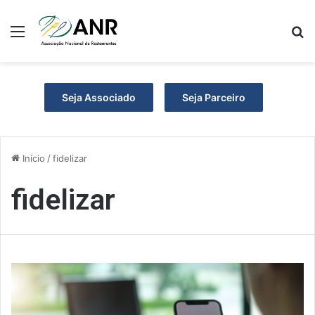
Menu
P
Seja Associado
Seja Parceiro
Início
/
fidelizar
fidelizar