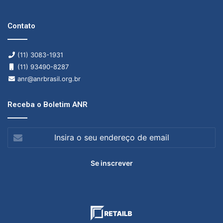
Contato
(11) 3083-1931
(11) 93490-8287
anr@anrbrasil.org.br
Receba o Boletim ANR
Insira
o
seu
endereço
de
email