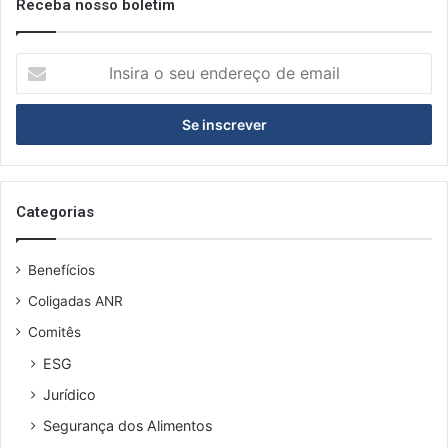
Receba nosso boletim
I
n
s
i
r
a
o
s
Categorias
e
u
Benefícios
e
n
Coligadas ANR
d
Comitês
e
r
ESG
e
Jurídico
ç
o
Segurança dos Alimentos
d