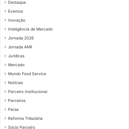
Destaque
e
e
Eventos
m
Inovação
a
i
Inteligência de Mercado
l
Jornada 2026
Jornada ANR
Jurídicas
Mercado
Mundo Food Service
Notícias
Parceiro Institucional
Parceiros
Perse
Reforma Tributária
Sócio Parceiro