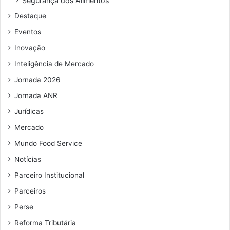
Segurança dos Alimentos
d
Destaque
e
e
Eventos
m
Inovação
a
i
Inteligência de Mercado
l
Jornada 2026
Jornada ANR
Jurídicas
Mercado
Mundo Food Service
Notícias
Parceiro Institucional
Parceiros
Perse
Reforma Tributária