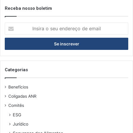
Receba nosso boletim
I
n
s
i
r
a
o
s
Categorias
e
u
Benefícios
e
n
Coligadas ANR
d
Comitês
e
r
ESG
e
Jurídico
ç
o