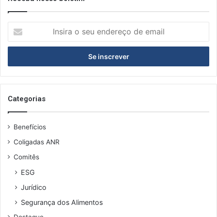
I
n
s
i
r
a
o
s
Categorias
e
u
Benefícios
e
n
Coligadas ANR
d
Comitês
e
r
ESG
e
Jurídico
ç
o
Segurança dos Alimentos
d