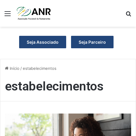
Menu
P
Seja Associado
Seja Parceiro
Início
/
estabelecimentos
estabelecimentos