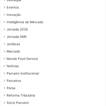
Destaque
e
e
Eventos
m
Inovação
a
i
Inteligência de Mercado
l
Jornada 2026
Jornada ANR
Jurídicas
Mercado
Mundo Food Service
Notícias
Parceiro Institucional
Parceiros
Perse
Reforma Tributária
Sócio Parceiro