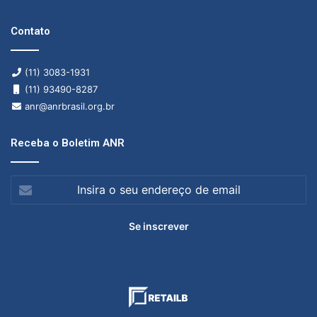
Contato
(11) 3083-1931
(11) 93490-8287
anr@anrbrasil.org.br
Receba o Boletim ANR
Insira
o
seu
endereço
de
email