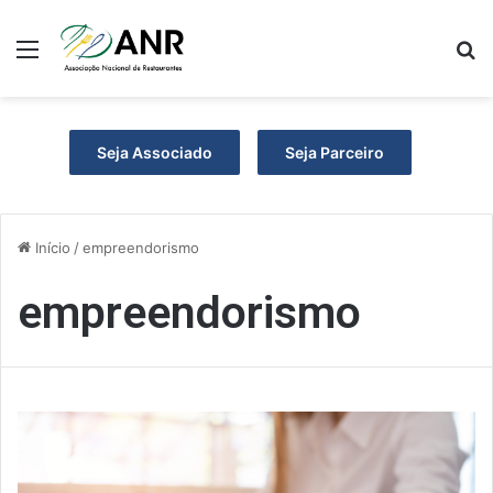
Menu
P
Seja Associado
Seja Parceiro
Início
/
empreendorismo
empreendorismo