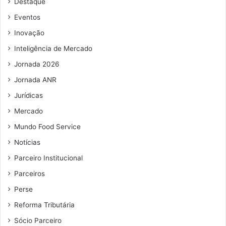
Destaque
e
e
Eventos
m
Inovação
a
i
Inteligência de Mercado
l
Jornada 2026
Jornada ANR
Jurídicas
Mercado
Mundo Food Service
Notícias
Parceiro Institucional
Parceiros
Perse
Reforma Tributária
Sócio Parceiro