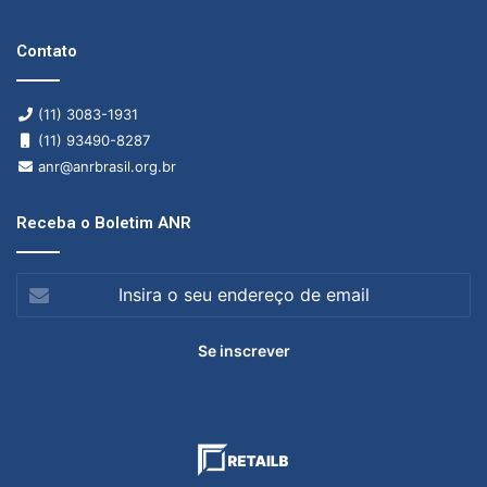
Contato
(11) 3083-1931
(11) 93490-8287
anr@anrbrasil.org.br
Receba o Boletim ANR
Insira
o
seu
endereço
de
email