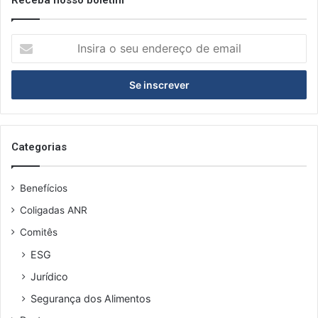
I
n
s
i
r
a
o
s
Categorias
e
u
Benefícios
e
n
Coligadas ANR
d
Comitês
e
r
ESG
e
Jurídico
ç
o
Segurança dos Alimentos
d