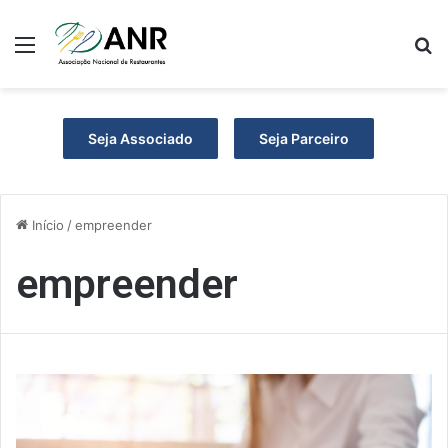
Menu
P
Seja Associado
Seja Parceiro
Início
/
empreender
empreender