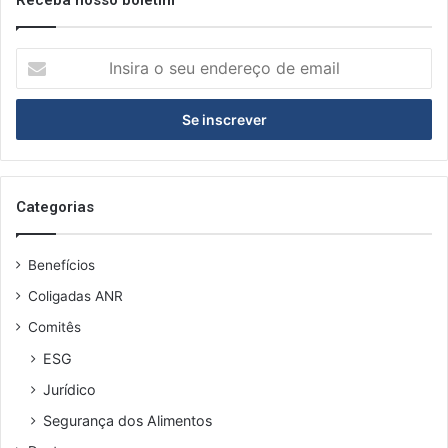
I
n
s
i
r
a
o
s
Categorias
e
u
Benefícios
e
n
Coligadas ANR
d
Comitês
e
r
ESG
e
Jurídico
ç
o
Segurança dos Alimentos
d