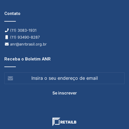
Contato
(11) 3083-1931
(11) 93490-8287
anr@anrbrasil.org.br
Receba o Boletim ANR
Insira
o
seu
endereço
de
email