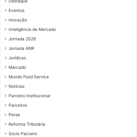
Destaque
e
e
Eventos
m
Inovação
a
i
Inteligência de Mercado
l
Jornada 2026
Jornada ANR
Jurídicas
Mercado
Mundo Food Service
Notícias
Parceiro Institucional
Parceiros
Perse
Reforma Tributária
Sócio Parceiro