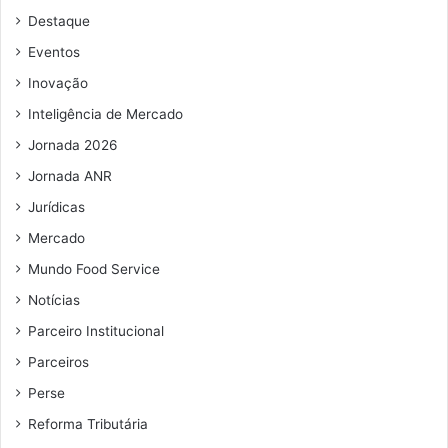
d
Destaque
e
e
Eventos
m
Inovação
a
i
Inteligência de Mercado
l
Jornada 2026
Jornada ANR
Jurídicas
Mercado
Mundo Food Service
Notícias
Parceiro Institucional
Parceiros
Perse
Reforma Tributária