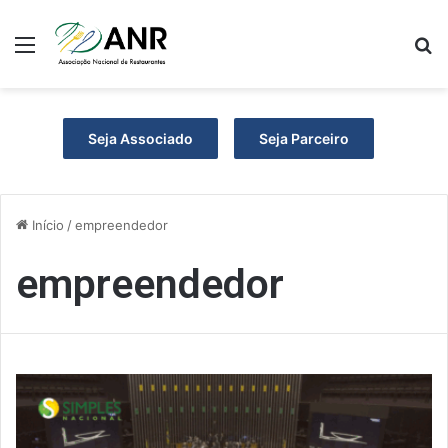
Menu
P
Seja Associado
Seja Parceiro
Início
/
empreendedor
empreendedor