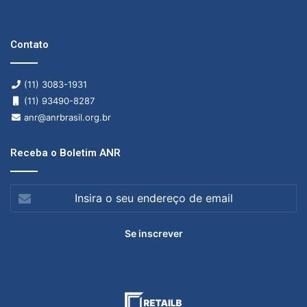
Contato
(11) 3083-1931
(11) 93490-8287
anr@anrbrasil.org.br
Receba o Boletim ANR
Insira
o
seu
endereço
de
email