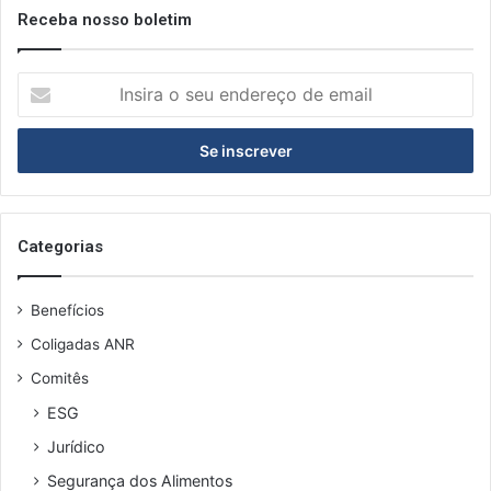
Receba nosso boletim
I
n
s
i
r
a
o
s
Categorias
e
u
Benefícios
e
n
Coligadas ANR
d
Comitês
e
r
ESG
e
Jurídico
ç
o
Segurança dos Alimentos