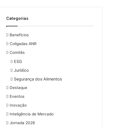
o
s
e
Categorias
u
e
n
Benefícios
d
e
Coligadas ANR
r
Comitês
e
ESG
ç
o
Jurídico
d
Segurança dos Alimentos
e
e
Destaque
m
Eventos
a
i
Inovação
l
Inteligência de Mercado
Jornada 2026