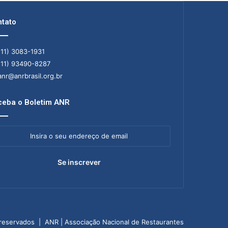
tato
11) 3083-1931
11) 93490-8287
nr@anrbrasil.org.br
eba o Boletim ANR
ra
ereço
il
 reservados | ANR | Associação Nacional de Restaurantes