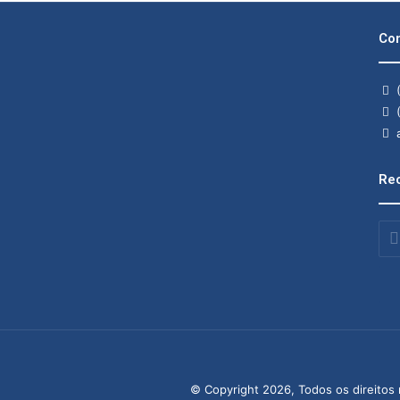
Con
(
(
a
Rec
Insi
o
seu
end
de
ema
© Copyright 2026, Todos os direitos