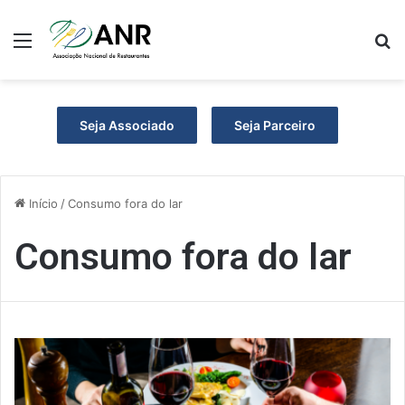
Menu
P
Seja Associado
Seja Parceiro
Início
/
Consumo fora do lar
Consumo fora do lar