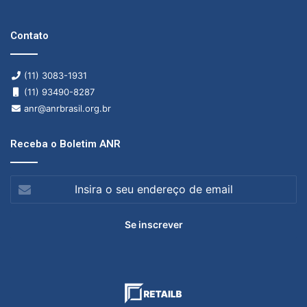
Contato
(11) 3083-1931
(11) 93490-8287
anr@anrbrasil.org.br
Receba o Boletim ANR
Insira
o
seu
endereço
de
email