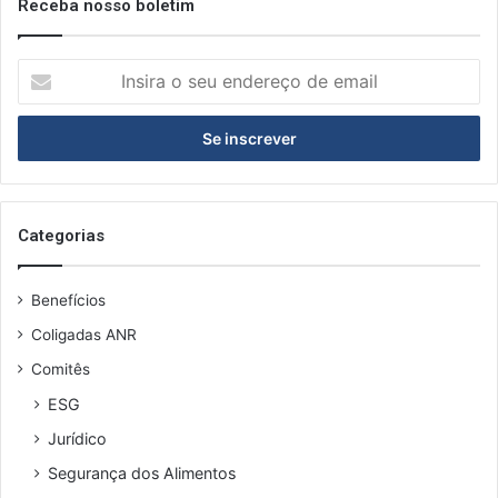
Receba nosso boletim
I
n
s
i
r
a
o
s
Categorias
e
u
Benefícios
e
n
Coligadas ANR
d
Comitês
e
r
ESG
e
Jurídico
ç
o
Segurança dos Alimentos
d