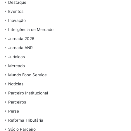
Destaque
e
e
Eventos
m
Inovação
a
i
Inteligência de Mercado
l
Jornada 2026
Jornada ANR
Jurídicas
Mercado
Mundo Food Service
Notícias
Parceiro Institucional
Parceiros
Perse
Reforma Tributária
Sócio Parceiro