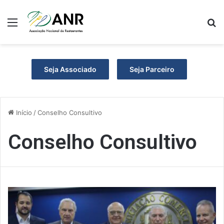
Menu
P
Seja Associado
Seja Parceiro
Início
/
Conselho Consultivo
Conselho Consultivo