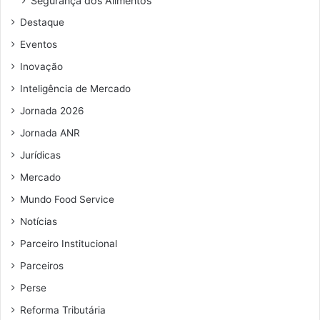
Segurança dos Alimentos
d
Destaque
e
e
Eventos
m
Inovação
a
i
Inteligência de Mercado
l
Jornada 2026
Jornada ANR
Jurídicas
Mercado
Mundo Food Service
Notícias
Parceiro Institucional
Parceiros
Perse
Reforma Tributária