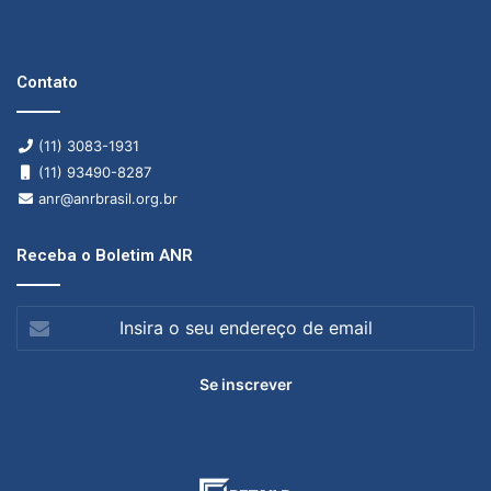
Contato
(11) 3083-1931
(11) 93490-8287
anr@anrbrasil.org.br
Receba o Boletim ANR
Insira
o
seu
endereço
de
email