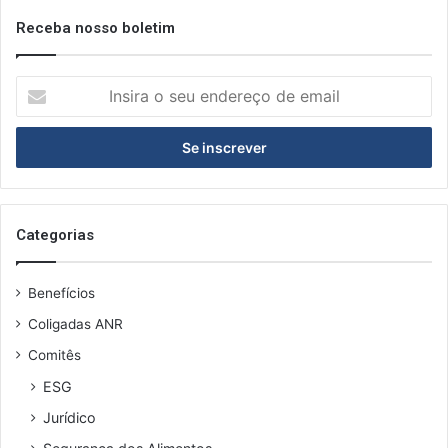
Receba nosso boletim
I
n
s
i
r
a
o
s
Categorias
e
u
Benefícios
e
n
Coligadas ANR
d
Comitês
e
r
ESG
e
Jurídico
ç
o