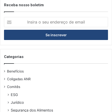
Receba nosso boletim
I
n
s
i
r
a
o
s
Categorias
e
u
Benefícios
e
n
Coligadas ANR
d
Comitês
e
r
ESG
e
Jurídico
ç
o
Segurança dos Alimentos