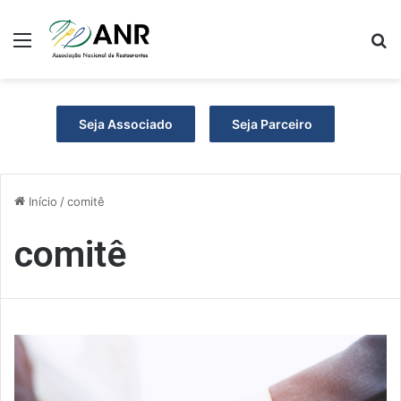
Menu
P
Seja Associado
Seja Parceiro
Início
/
comitê
comitê