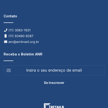
Contato
(11) 3083-1931
(11) 93490-8287
anr@anrbrasil.org.br
Receba o Boletim ANR
Insira
o
seu
endereço
de
email