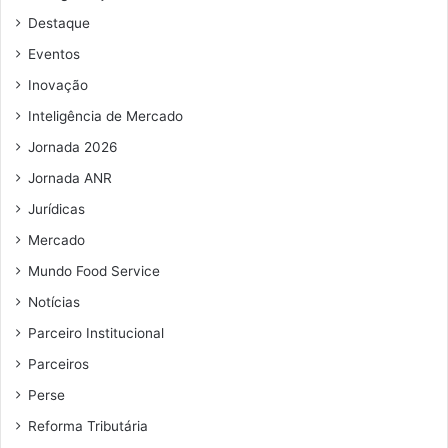
d
Destaque
e
e
Eventos
m
Inovação
a
i
Inteligência de Mercado
l
Jornada 2026
Jornada ANR
Jurídicas
Mercado
Mundo Food Service
Notícias
Parceiro Institucional
Parceiros
Perse
Reforma Tributária