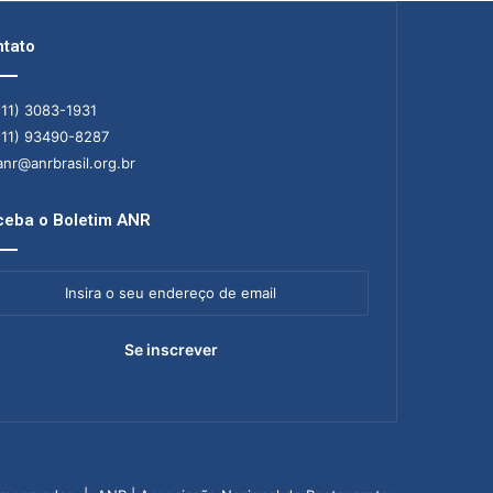
tato
11) 3083-1931
11) 93490-8287
nr@anrbrasil.org.br
eba o Boletim ANR
ra
ereço
il