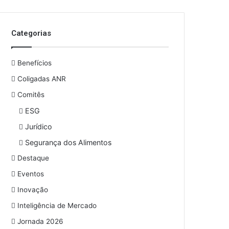
o
s
e
Categorias
u
e
n
Benefícios
d
e
Coligadas ANR
r
Comitês
e
ESG
ç
o
Jurídico
d
Segurança dos Alimentos
e
e
Destaque
m
Eventos
a
i
Inovação
l
Inteligência de Mercado
Jornada 2026