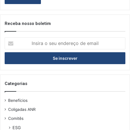
Receba nosso boletim
I
n
s
i
r
a
o
s
Categorias
e
u
Benefícios
e
n
Coligadas ANR
d
Comitês
e
r
ESG