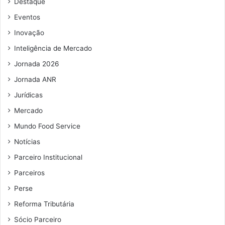
Destaque
e
e
Eventos
m
Inovação
a
i
Inteligência de Mercado
l
Jornada 2026
Jornada ANR
Jurídicas
Mercado
Mundo Food Service
Notícias
Parceiro Institucional
Parceiros
Perse
Reforma Tributária
Sócio Parceiro