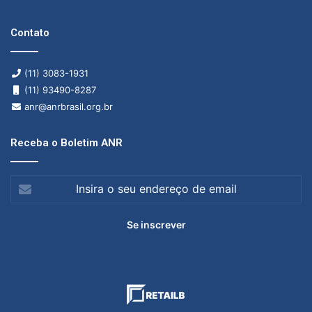
Contato
(11) 3083-1931
(11) 93490-8287
anr@anrbrasil.org.br
Receba o Boletim ANR
Insira
o
seu
endereço
de
email