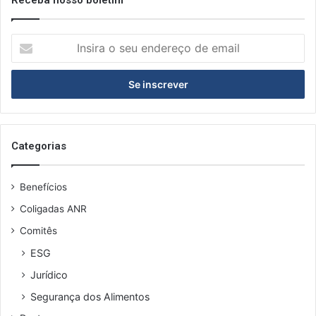
I
n
s
i
r
a
o
s
Categorias
e
u
Benefícios
e
n
Coligadas ANR
d
Comitês
e
r
ESG
e
Jurídico
ç
o
Segurança dos Alimentos
d