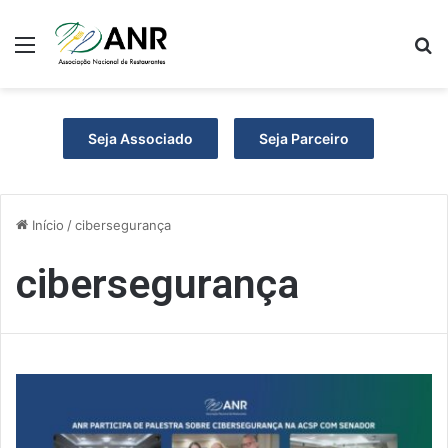
Menu
P
Seja Associado
Seja Parceiro
Início
/
cibersegurança
cibersegurança