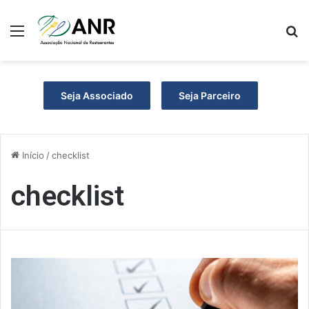
Menu
P
Seja Associado
Seja Parceiro
Início
/
checklist
checklist