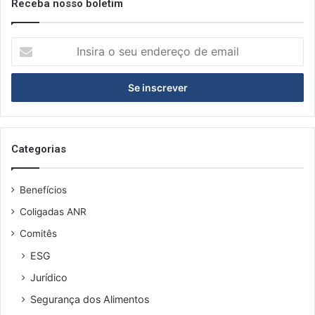
Receba nosso boletim
I
n
s
i
r
a
o
s
Categorias
e
u
Benefícios
e
n
Coligadas ANR
d
Comitês
e
r
ESG
e
Jurídico
ç
o
Segurança dos Alimentos
d