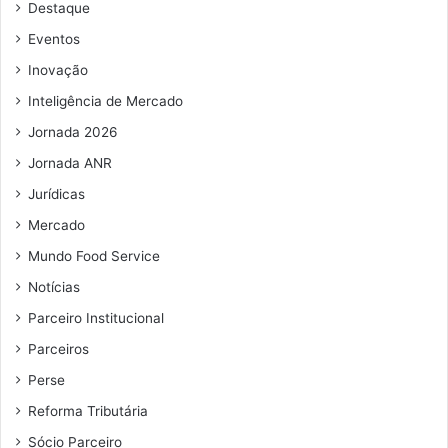
Destaque
e
e
Eventos
m
Inovação
a
i
Inteligência de Mercado
l
Jornada 2026
Jornada ANR
Jurídicas
Mercado
Mundo Food Service
Notícias
Parceiro Institucional
Parceiros
Perse
Reforma Tributária
Sócio Parceiro