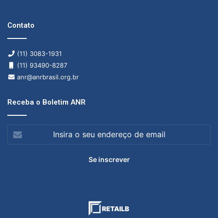
Contato
(11) 3083-1931
(11) 93490-8287
anr@anrbrasil.org.br
Receba o Boletim ANR
Insira
o
seu
endereço
de
email