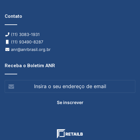
Contato
(11) 3083-1931
(11) 93490-8287
anr@anrbrasil.org.br
Receba o Boletim ANR
Insira
o
seu
endereço
de
email