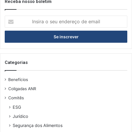
Receba nosso boletim
I
n
s
i
r
a
o
s
Categorias
e
u
Benefícios
e
n
Coligadas ANR
d
Comitês
e
r
ESG
e
Jurídico
ç
o
Segurança dos Alimentos
d