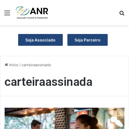
Menu
P
Seja Associado
Seja Parceiro
Início
/
carteiraassinada
carteiraassinada