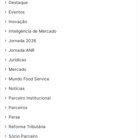
Destaque
e
e
Eventos
m
Inovação
a
i
Inteligência de Mercado
l
Jornada 2026
Jornada ANR
Jurídicas
Mercado
Mundo Food Service
Notícias
Parceiro Institucional
Parceiros
Perse
Reforma Tributária
Sócio Parceiro