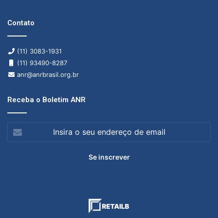
Contato
(11) 3083-1931
(11) 93490-8287
anr@anrbrasil.org.br
Receba o Boletim ANR
Insira
o
seu
endereço
de
email