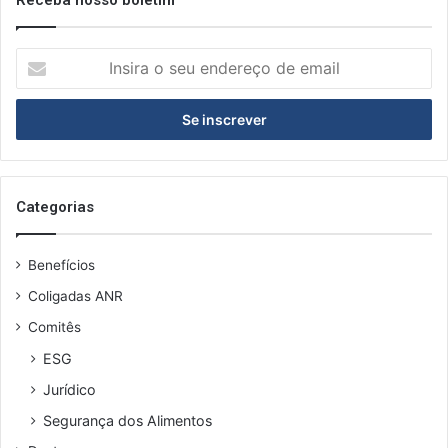
I
n
s
i
r
a
o
s
Categorias
e
u
Benefícios
e
n
Coligadas ANR
d
Comitês
e
r
ESG
e
Jurídico
ç
o
Segurança dos Alimentos
d