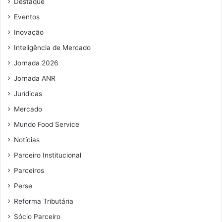
Destaque
e
e
Eventos
m
Inovação
a
i
Inteligência de Mercado
l
Jornada 2026
Jornada ANR
Jurídicas
Mercado
Mundo Food Service
Notícias
Parceiro Institucional
Parceiros
Perse
Reforma Tributária
Sócio Parceiro