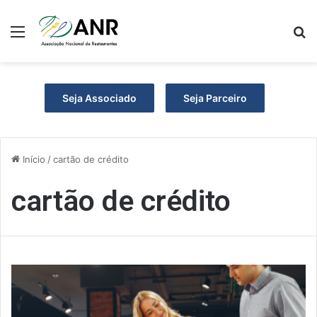
Menu
P
Seja Associado
Seja Parceiro
Início
/
cartão de crédito
cartão de crédito