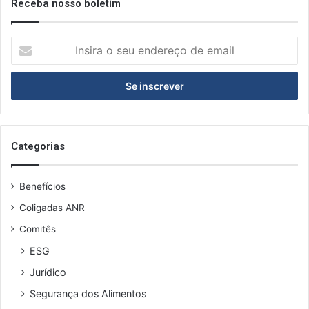
Receba nosso boletim
I
n
s
i
r
a
o
s
Categorias
e
u
Benefícios
e
n
Coligadas ANR
d
Comitês
e
r
ESG
e
Jurídico
ç
o
Segurança dos Alimentos
d