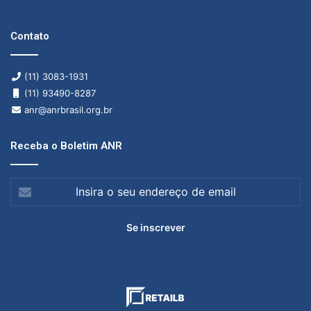
Contato
(11) 3083-1931
(11) 93490-8287
anr@anrbrasil.org.br
Receba o Boletim ANR
Insira
o
seu
endereço
de
email