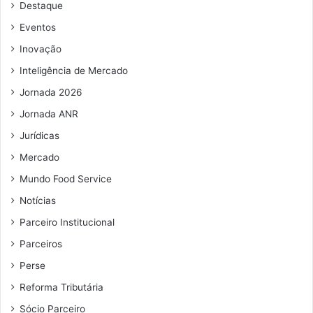
Destaque
e
e
Eventos
m
Inovação
a
i
Inteligência de Mercado
l
Jornada 2026
Jornada ANR
Jurídicas
Mercado
Mundo Food Service
Notícias
Parceiro Institucional
Parceiros
Perse
Reforma Tributária
Sócio Parceiro