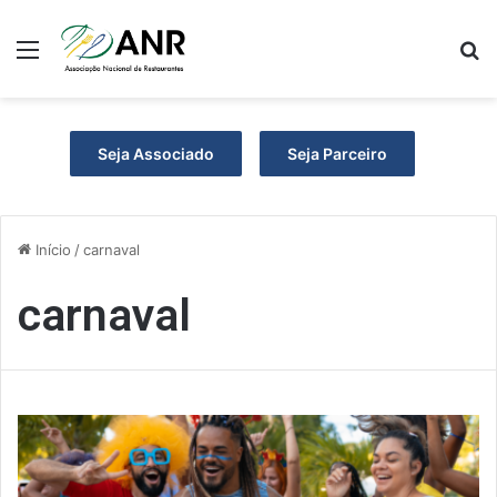
Menu
P
Seja Associado
Seja Parceiro
Início
/
carnaval
carnaval