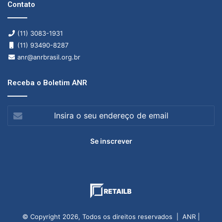
Contato
(11) 3083-1931
(11) 93490-8287
anr@anrbrasil.org.br
Receba o Boletim ANR
Insira
o
seu
endereço
de
email
© Copyright 2026, Todos os direitos reservados | ANR |