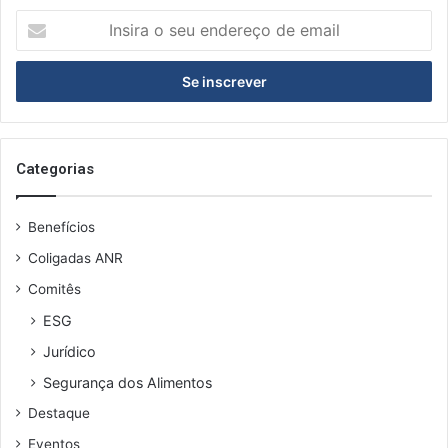
I
n
s
i
r
a
o
s
Categorias
e
u
Benefícios
e
n
Coligadas ANR
d
Comitês
e
r
ESG
e
Jurídico
ç
o
Segurança dos Alimentos
d
Destaque
e
e
Eventos