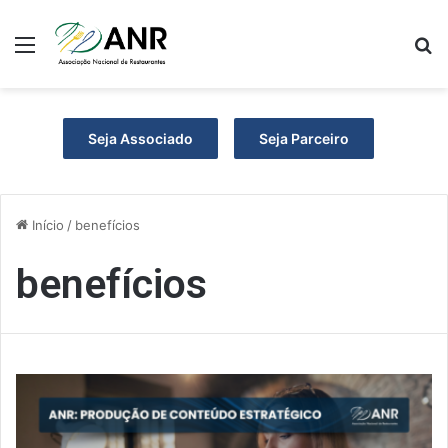
Menu
P
Seja Associado
Seja Parceiro
Início
/
benefícios
benefícios