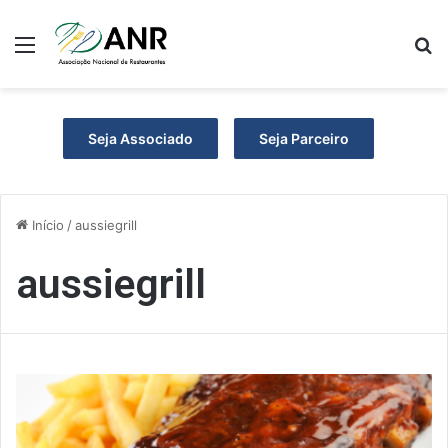
Menu
P
Seja Associado
Seja Parceiro
Início
/
aussiegrill
aussiegrill