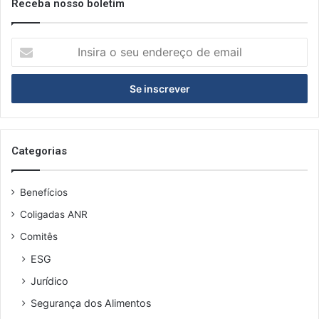
Receba nosso boletim
I
n
s
i
r
a
o
s
Categorias
e
u
Benefícios
e
n
Coligadas ANR
d
Comitês
e
r
ESG
e
Jurídico
ç
o
Segurança dos Alimentos
d