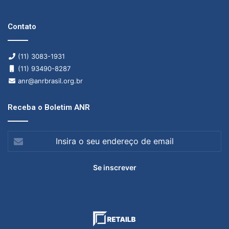
Contato
(11) 3083-1931
(11) 93490-8287
anr@anrbrasil.org.br
Receba o Boletim ANR
Insira
o
seu
endereço
de
email