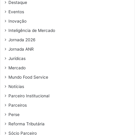
Destaque
e
e
Eventos
m
Inovação
a
i
Inteligência de Mercado
l
Jornada 2026
Jornada ANR
Jurídicas
Mercado
Mundo Food Service
Notícias
Parceiro Institucional
Parceiros
Perse
Reforma Tributária
Sócio Parceiro