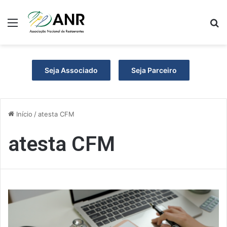
Menu
P
Seja Associado
Seja Parceiro
Início
/
atesta CFM
atesta CFM