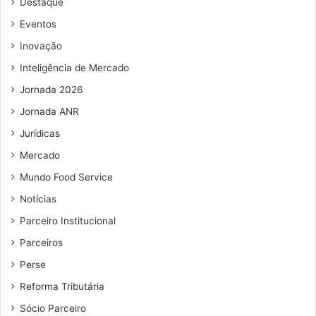
Destaque
e
e
Eventos
m
Inovação
a
i
Inteligência de Mercado
l
Jornada 2026
Jornada ANR
Jurídicas
Mercado
Mundo Food Service
Notícias
Parceiro Institucional
Parceiros
Perse
Reforma Tributária
Sócio Parceiro