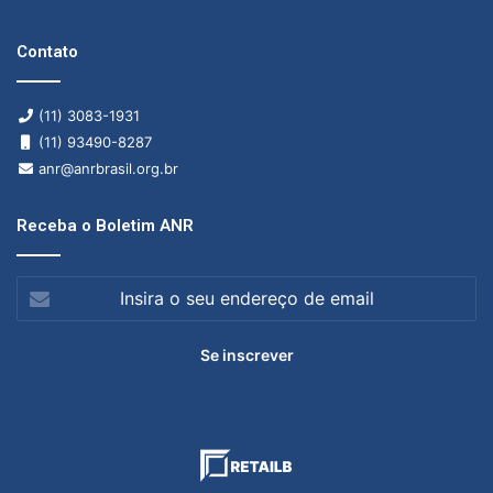
Contato
(11) 3083-1931
(11) 93490-8287
anr@anrbrasil.org.br
Receba o Boletim ANR
Insira
o
seu
endereço
de
email