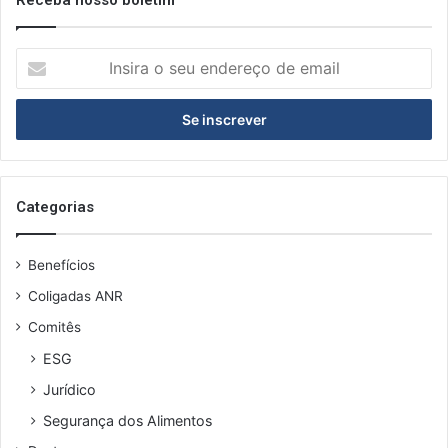
I
n
s
i
r
a
o
s
Categorias
e
u
Benefícios
e
n
Coligadas ANR
d
Comitês
e
r
ESG
e
Jurídico
ç
o
Segurança dos Alimentos
d