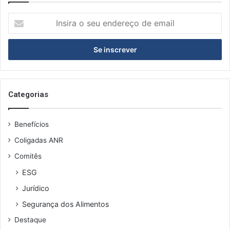
I
n
s
i
r
a
o
s
Categorias
e
u
Benefícios
e
n
Coligadas ANR
d
Comitês
e
r
ESG
e
Jurídico
ç
o
Segurança dos Alimentos
d
Destaque
e