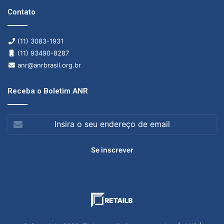
Contato
(11) 3083-1931
(11) 93490-8287
anr@anrbrasil.org.br
Receba o Boletim ANR
Insira
o
seu
endereço
de
email