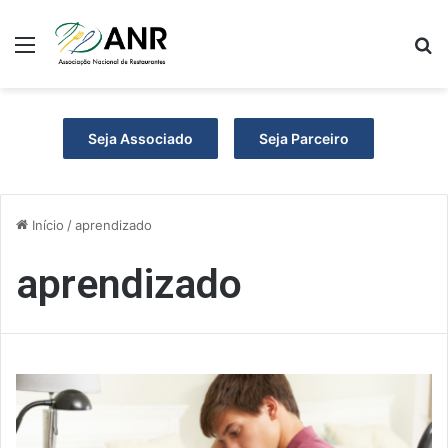
Menu
P
Seja Associado
Seja Parceiro
Início
/
aprendizado
aprendizado