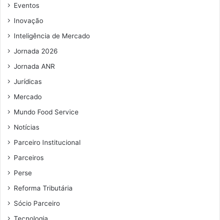
e
Eventos
m
Inovação
a
i
Inteligência de Mercado
l
Jornada 2026
Jornada ANR
Jurídicas
Mercado
Mundo Food Service
Notícias
Parceiro Institucional
Parceiros
Perse
Reforma Tributária
Sócio Parceiro
Tecnologia