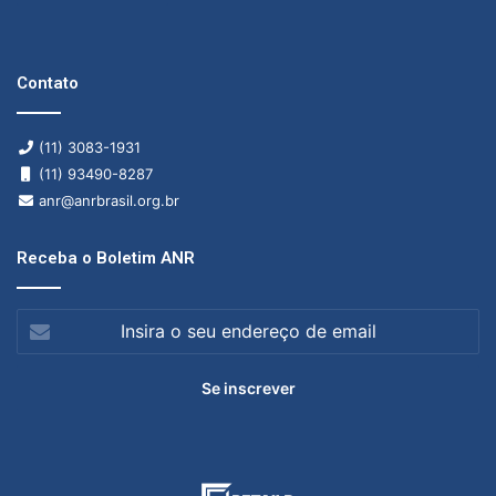
Contato
(11) 3083-1931
(11) 93490-8287
anr@anrbrasil.org.br
Receba o Boletim ANR
Insira
o
seu
endereço
de
email