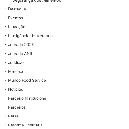
Segurança dos Alimentos
d
Destaque
e
e
Eventos
m
Inovação
a
i
Inteligência de Mercado
l
Jornada 2026
Jornada ANR
Jurídicas
Mercado
Mundo Food Service
Notícias
Parceiro Institucional
Parceiros
Perse
Reforma Tributária