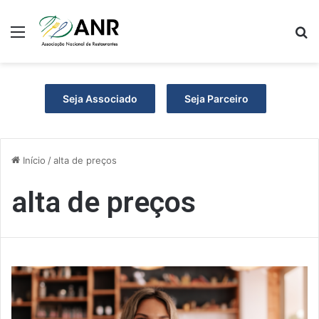
Menu
P
Seja Associado
Seja Parceiro
Início
/
alta de preços
alta de preços