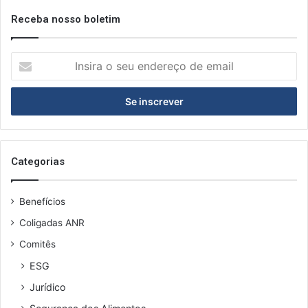
Receba nosso boletim
I
n
s
i
r
a
o
s
Categorias
e
u
Benefícios
e
n
Coligadas ANR
d
Comitês
e
r
ESG
e
Jurídico
ç
o