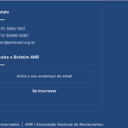
tato
11) 3083-1931
11) 93490-8287
nr@anrbrasil.org.br
eba o Boletim ANR
ra
ereço
il
 reservados | ANR | Associação Nacional de Restaurantes