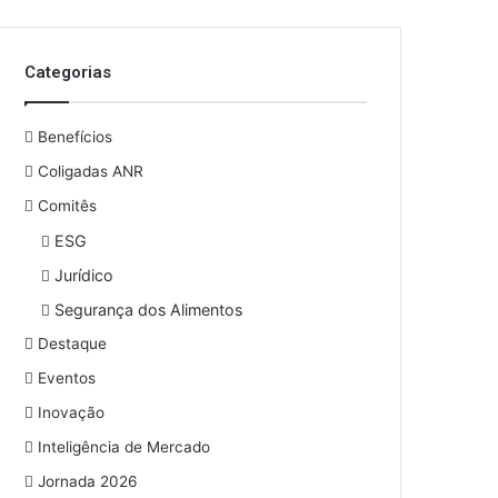
o
s
e
Categorias
u
e
n
Benefícios
d
e
Coligadas ANR
r
Comitês
e
ESG
ç
o
Jurídico
d
Segurança dos Alimentos
e
e
Destaque
m
Eventos
a
i
Inovação
l
Inteligência de Mercado
Jornada 2026