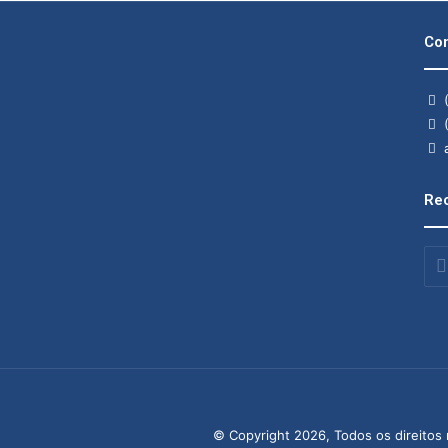
Con
(
(
a
Rec
Insi
o
seu
end
de
ema
© Copyright 2026, Todos os direitos