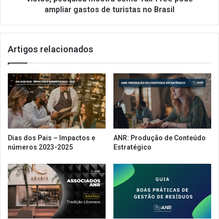
t
i
ampliar gastos de turistas no Brasil
a
s
r
c
e
u
m
Artigos relacionados
t
p
e
r
o
e
i
s
m
a
p
s
a
q
c
u
t
Dias dos Pais – Impactos e
ANR: Produção de Conteúdo
e
o
números 2023-2025
Estratégico
r
d
e
a
c
e
e
x
b
i
e
g
m
ê