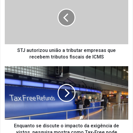
J
a
u
t
o
r
i
z
STJ autorizou união a tributar empresas que
o
recebem tributos fiscais de ICMS
u
u
E
n
n
i
q
ã
u
o
a
a
n
t
t
r
o
i
s
b
e
Enquanto se discute o impacto da exigência de
u
d
vistos, pesquisa mostra como Tax-Free pode