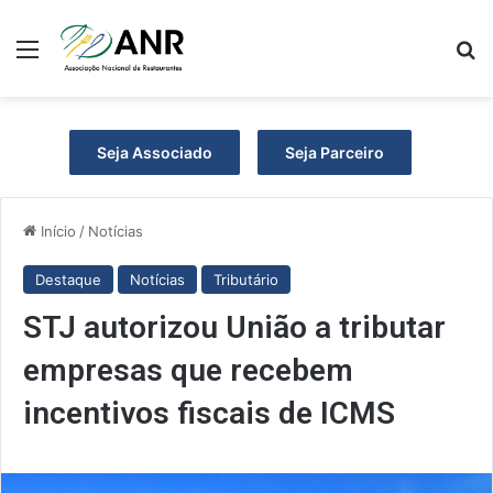
Menu
P
Seja Associado
Seja Parceiro
Início
/
Notícias
Destaque
Notícias
Tributário
STJ autorizou União a tributar
empresas que recebem
incentivos fiscais de ICMS