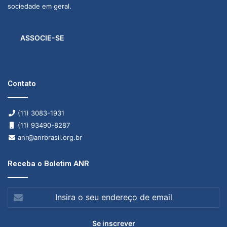
a
sociedade em geral.
s
n
o
ASSOCIE-SE
B
r
a
s
Contato
i
l
(11) 3083-1931
(11) 93490-8287
anr@anrbrasil.org.br
Receba o Boletim ANR
Insira
o
seu
endereço