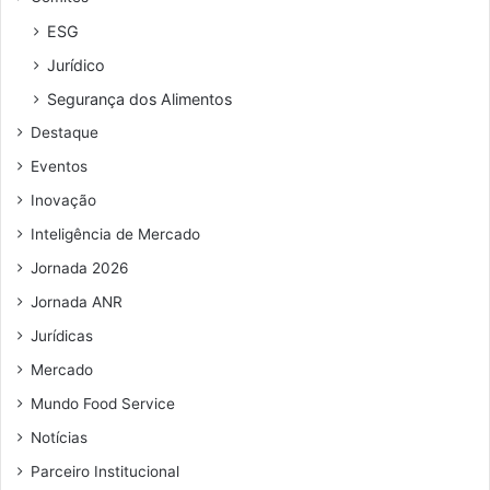
e
m
r
o
ESG
e
s
Jurídico
ç
t
o
r
Segurança dos Alimentos
d
a
Destaque
e
c
e
o
Eventos
m
m
Inovação
a
o
i
T
Inteligência de Mercado
l
a
Jornada 2026
x
-
Jornada ANR
F
Jurídicas
r
e
Mercado
e
Mundo Food Service
p
Notícias
o
d
Parceiro Institucional
e