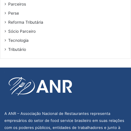
Parceiros
a
m
Perse
p
Reforma Tributária
l
i
Sócio Parceiro
a
Tecnologia
r
g
Tributário
a
s
t
o
s
d
e
t
u
r
A ANR – Associação Nacional de Restaurantes representa
i
empresários do setor de food service brasileiro em suas relações
s
t
com os poderes públicos, entidades de trabalhadores e junto à