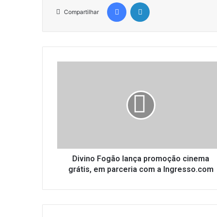
Facebook
Linkedin
Compartilhar
D
i
v
i
n
o
F
o
g
ã
Divino Fogão lança promoção cinema
o
grátis, em parceria com a Ingresso.com
l
a
n
ç