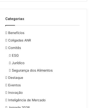
o
s
e
Categorias
u
e
n
Benefícios
d
e
Coligadas ANR
r
Comitês
e
ESG
ç
o
Jurídico
d
Segurança dos Alimentos
e
e
Destaque
m
Eventos
a
i
Inovação
l
Inteligência de Mercado
Jornada 2026