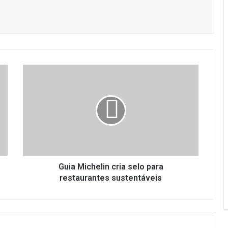
G
u
i
a
M
i
c
h
e
l
Guia Michelin cria selo para
i
restaurantes sustentáveis
n
c
r
i