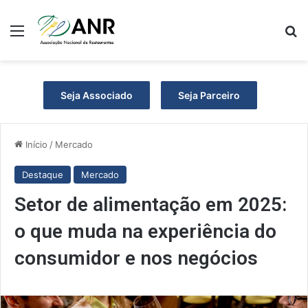
Menu
Pr
Seja Associado
Seja Parceiro
Início
/
Mercado
Destaque
Mercado
Setor de alimentação em 2025:
o que muda na experiência do
consumidor e nos negócios