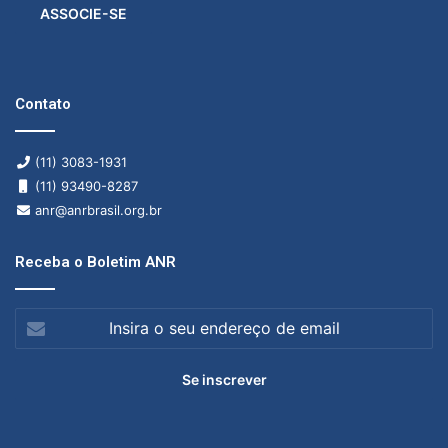
ASSOCIE-SE
Contato
(11) 3083-1931
(11) 93490-8287
anr@anrbrasil.org.br
Receba o Boletim ANR
Insira
o
seu
endereço
de
email