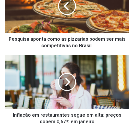
as
pizzarias
podem
ser
mais
competitivas
no
Pesquisa aponta como as pizzarias podem ser mais
Brasil
competitivas no Brasil
Inflação
em
restaurantes
segue
em
alta:
preços
sobem
0,67%
em
Inflação em restaurantes segue em alta: preços
janeiro
sobem 0,67% em janeiro