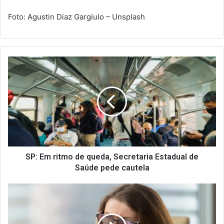
Foto: Agustin Diaz Gargiulo – Unsplash
S
P
:
E
m
r
i
t
m
o
SP: Em ritmo de queda, Secretaria Estadual de
d
Saúde pede cautela
e
q
J
u
u
e
s
d
t