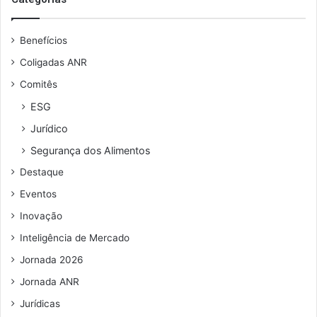
e
v
u
i
Benefícios
e
d
n
a
Coligadas ANR
d
c
Comitês
e
o
r
m
ESG
e
o
Jurídico
ç
F
o
i
Segurança dos Alimentos
d
s
Destaque
e
c
e
o
Eventos
m
Inovação
a
i
Inteligência de Mercado
l
Jornada 2026
Jornada ANR
Jurídicas