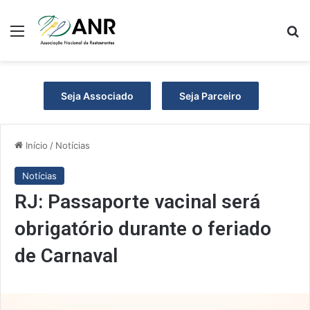
Menu
P
Seja Associado
Seja Parceiro
Início
/
Notícias
Notícias
RJ: Passaporte vacinal será
obrigatório durante o feriado
de Carnaval