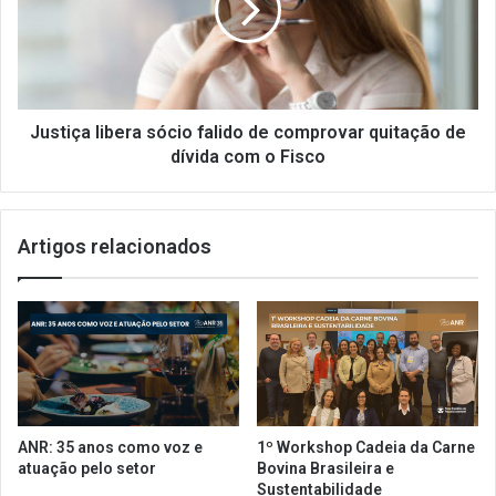
a
i
,
ç
S
a
e
l
c
i
r
b
Justiça libera sócio falido de comprovar quitação de
e
e
dívida com o Fisco
t
r
a
a
r
s
Artigos relacionados
i
ó
a
c
E
i
s
o
t
f
a
a
d
l
u
i
a
d
ANR: 35 anos como voz e
1º Workshop Cadeia da Carne
l
o
atuação pelo setor
Bovina Brasileira e
d
d
Sustentabilidade