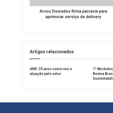
u
r
a
Arcos Dourados firma parceria para
d
aprimorar serviço de delivery
o
s
f
i
r
m
Artigos relacionados
a
p
a
ANR: 35 anos como voz e
1º Worksho
r
atuação pelo setor
Bovina Brasi
c
Sustentabil
e
r
i
a
p
a
r