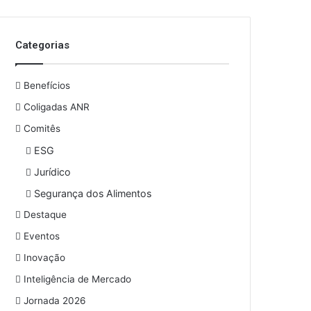
o
s
e
Categorias
u
e
n
Benefícios
d
e
Coligadas ANR
r
Comitês
e
ESG
ç
o
Jurídico
d
Segurança dos Alimentos
e
e
Destaque
m
Eventos
a
i
Inovação
l
Inteligência de Mercado
Jornada 2026