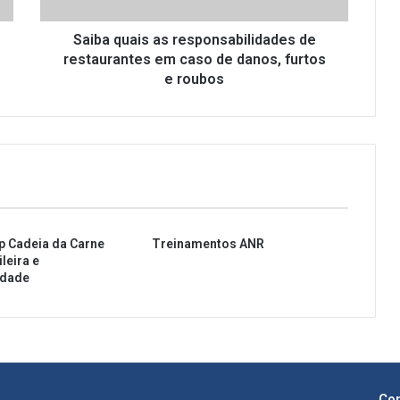
a
i
s
Saiba quais as responsabilidades de
a
restaurantes em caso de danos, furtos
s
e roubos
r
e
s
p
o
n
s
a
p Cadeia da Carne
Treinamentos ANR
b
leira e
i
idade
l
i
d
a
d
e
s
Con