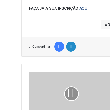
FAÇA JÁ A SUA INSCRIÇÃO
AQUI
!
D
Facebook
Linkedin
Compartilhar
A
r
c
o
s
D
o